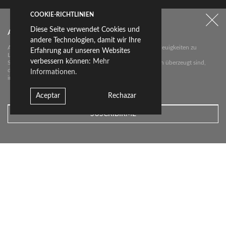
COOKIE-RICHTLINIEN
Diese Seite verwendet Cookies und
Abonnieren Sie unseren Newsletter
andere Technologien, damit wir Ihre
IDAI NATURE-BÜRO
Abonnieren Sie unseren Newsletter über die wichtigsten Neuigkeiten zu
Erfahrung auf unseren Websites
Livingceramics.
verbessern können:
Mehr
Sie erhalten von uns nur dann eine E-Mail, wenn wir davon überzeugt sind,
dass wir
Informationen.
interessante Neuigkeiten für Sie haben.
Projekt entdecken
Aceptar
Rechazar
Kontakt
Downloads
Newsletter