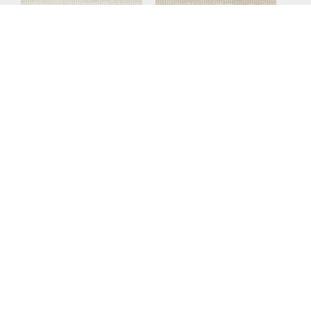
Verso Vein Cut Arpa Light
Verso Vein Cut Arpa Classic
Verso Vein Cut Arpa Grey
Verso Vein Cut Arco Light
Verso Vein Cut Arco Classic
Verso Vein Cut Arco Grey
Tamaño Nominal
Tamaño Real