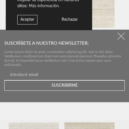
mejorar su experiencia en nuestros
sitios:
Más información.
Aceptar
Rechazar
Verso Vein Cut Light
Verso Vein Cut Classic
SUSCRÍBETE A NUESTRO NEWSLETTER:
Lorem ipsum dolor sit amet, consectetur adipiscing elit. Sed ut dui dolor.
Vestibulum condimentum diam non sem placerat placerat. Phasellus pharetra
dui est, in imperdiet lacus vestibulum sed. Cras luctus sapien quis nunc
sollicitudin.
Verso Vein Cut Grey