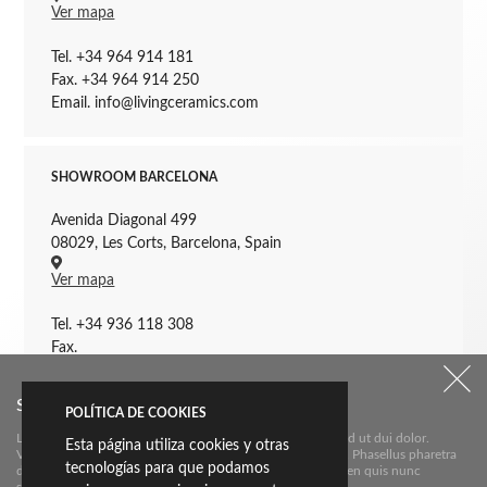
Ver mapa
Tel. +34 964 914 181
Fax. +34 964 914 250
Email. info@livingceramics.com
SHOWROOM BARCELONA
Avenida Diagonal 499
08029, Les Corts, Barcelona, Spain
Ver mapa
Tel. +34 936 118 308
Fax.
Email. barcelona@livingceramics.com
SUSCRÍBETE A NUESTRO NEWSLETTER:
POLÍTICA DE COOKIES
Lorem ipsum dolor sit amet, consectetur adipiscing elit. Sed ut dui dolor.
Esta página utiliza cookies y otras
Vestibulum condimentum diam non sem placerat placerat. Phasellus pharetra
tecnologías para que podamos
dui est, in imperdiet lacus vestibulum sed. Cras luctus sapien quis nunc