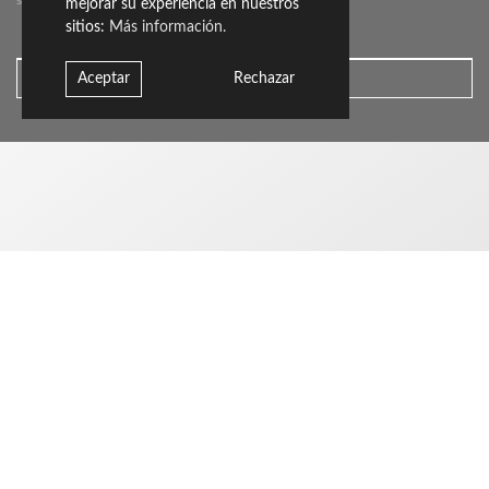
sollicitudin.
mejorar su experiencia en nuestros
sitios:
Más información.
Aceptar
Rechazar
Pagina
Custom
Avviso
prodotti
Contatto
Downloads
iniziale
Progettisti
Design
Legale
intermedia
2020
HUB