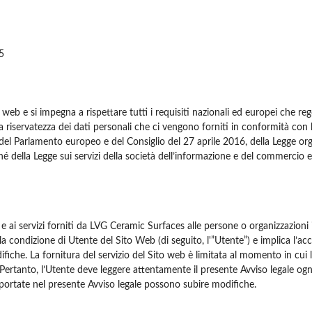
5
eb e si impegna a rispettare tutti i requisiti nazionali ed europei che rego
 riservatezza dei dati personali che ci vengono forniti in conformità con 
el Parlamento europeo e del Consiglio del 27 aprile 2016, della Legge org
onché della Legge sui servizi della società dell’informazione e del commercio 
i e ai servizi forniti da LVG Ceramic Surfaces alle persone o organizzazioni 
la condizione di Utente del Sito Web (di seguito, l'”Utente”) e implica l’acc
iche. La fornitura del servizio del Sito web è limitata al momento in cui l
o. Pertanto, l’Utente deve leggere attentamente il presente Avviso legale ogni
riportate nel presente Avviso legale possono subire modifiche.