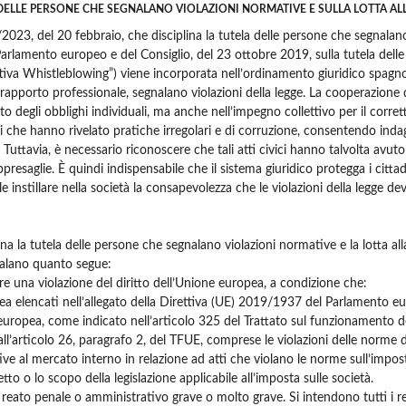
DELLE PERSONE CHE SEGNALANO VIOLAZIONI NORMATIVE E SULLA LOTTA AL
23, del 20 febbraio, che disciplina la tutela delle persone che segnalano 
arlamento europeo e del Consiglio, del 23 ottobre 2019, sulla tutela delle 
a Whistleblowing”) viene incorporata nell’ordinamento giuridico spagnolo
 rapporto professionale, segnalano violazioni della legge. La cooperazione dei
 degli obblighi individuali, ma anche nell’impegno collettivo per il corre
ici che hanno rivelato pratiche irregolari e di corruzione, consentendo i
 Tuttavia, è necessario riconoscere che tali atti civici hanno talvolta av
presaglie. È quindi indispensabile che il sistema giuridico protegga i cit
le instillare nella società la consapevolezza che le violazioni della legge
na la tutela delle persone che segnalano violazioni normative e la lotta all
nalano quanto segue:
re una violazione del diritto dell’Unione europea, a condizione che:
opea elencati nell’allegato della Direttiva (UE) 2019/1937 del Parlamento 
ne europea, come indicato nell’articolo 325 del Trattato sul funzionamento 
ll’articolo 26, paragrafo 2, del TFUE, comprese le violazioni delle norme d
tive al mercato interno in relazione ad atti che violano le norme sull’impos
to o lo scopo della legislazione applicabile all’imposta sulle società.
reato penale o amministrativo grave o molto grave. Si intendono tutti i re