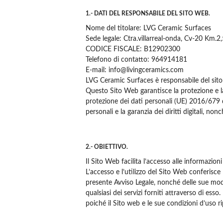
1.- DATI DEL RESPONSABILE DEL SITO WEB.
Nome del titolare: LVG Ceramic Surfaces
Sede legale: Ctra.villarreal-onda, Cv-20 Km.2,
CODICE FISCALE: B12902300
Telefono di contatto: 964914181
E-mail: info@livingceramics.com
LVG Ceramic Surfaces è responsabile del sito w
Questo Sito Web garantisce la protezione e la
protezione dei dati personali (UE) 2016/679 d
personali e la garanzia dei diritti digitali, n
2.- OBIETTIVO.
Il Sito Web facilita l’accesso alle informazion
L’accesso e l’utilizzo del Sito Web conferisce 
presente Avviso Legale, nonché delle sue modif
qualsiasi dei servizi forniti attraverso di ess
poiché il Sito web e le sue condizioni d’uso 