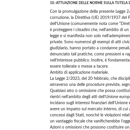
10.-ATTUAZIONE DELLE NORME SULLA TUTELA 
Con la promulgazione della presente Legge 2/20
corruzione, la Direttiva (UE) 2019/1937 del P
dell’Unione (comunemente nota come “Direttiv
è proteggere i cittadini che, nell’ambito di un
legge e si manifesta non solo nell’adempimento
private. Sono numerosi gli esempi di atti civ
giudiziario, hanno portato a condanne penali.
denunciato tali pratiche, come pressioni e rap
nell’interesse pubblico. Inoltre, è fondamenta
essere tollerate o messe a tacere.
Ambito di applicazione materiale.
La Legge 2/2023, del 20 febbraio, che discipli
attraverso una delle procedure previste, seg
Qualsiasi atto o omissione che possa costitui
rientri nell’ambito degli atti dell’Unione eur
incidano sugli interessi finanziari dell’Unio
avere un impatto sul mercato interno, di cui a
concessi dagli Stati, nonché le violazioni rela
un vantaggio fiscale che vanificherebbe l’ogget
Azioni o omissioni che possono costituire un 