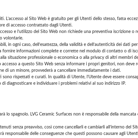
ti. L’accesso al Sito Web è gratuito per gli Utenti dello stesso, fatta ecce
ore di accesso contrattato dagli Utenti.
’accesso e l’utilizzo del Sito Web non richiede una preventiva iscrizione o r
o volontarie.
li, in ogni caso, dell’esattezza, della validità e dell’autenticità dei dati p
 fornire informazioni complete e corrette nel modulo di contatto o di iscr
 alla situazione professionale o economica o alla privacy di altri membri de
to accesso a questo Sito Web senza informare i propri genitori, non deve 
one di un minore, provvederà a cancellare immediatamente i dati.
i sono rispettati e curati. In qualità di Utente, l’Utente deve essere consap
di diagnosticare e individuare i problemi relativi al suo indirizzo IP.
b sarà lo spagnolo. LVG Ceramic Surfaces non è responsabile della mancata
nuti senza preavviso, così come cancellarli e cambiarli all’interno del Si
arà responsabile delle conseguenze che questi possono causare agli Utenti