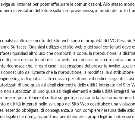
naviga su Internet per poter effettuare le comunicazioni. Allo stesso modo, 
umero di visitatori del Sito e sulla loro provenienza, in modo del tutto tra
o qualsiasi altro elemento del Sito web sono di proprietà di LVG Ceramic Sur
eramic Surfaces. Qualsiasi utilizzo del sito web o dei suoi contenuti deve 
aces qualsiasi altro uso che comporti la copia, la riproduzione, la distri
tti o di parte dei contenuti del sito web, per cui nessun Utente potrà compi
te riconosce che, in ogni caso, l’accettazione del presente Avviso Legale co
iconosciuto dall’Utente che la riproduzione, la modifica, la distribuzione,
engineering o di qualsiasi altro mezzo per ottenere il codice sorgente, cos
utorizzati di uno qualsiasi degli elementi e delle utilità integrate nel Sito
to non autorizzati di uno qualsiasi degli elementi e delle utilità integrati ne
tro mezzo per ottenere il codice sorgente, così come la trasformazione o la 
to e utilità integrati nello sviluppo del Sito Web costituisce una violazione 
es, essendo obbligata, di conseguenza, a non compiere nessuna delle azion
one legale che ritenga opportuna per difendere i propri legittimi interessi e d