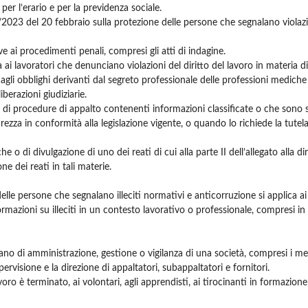
er l’erario e per la previdenza sociale.
 2/2023 del 20 febbraio sulla protezione delle persone che segnalano violazi
e ai procedimenti penali, compresi gli atti di indagine.
ai lavoratori che denunciano violazioni del diritto del lavoro in materia di
 agli obblighi derivanti dal segreto professionale delle professioni mediche 
iberazioni giudiziarie.
e di procedure di appalto contenenti informazioni classificate o che sono st
ezza in conformità alla legislazione vigente, o quando lo richiede la tutela 
 o di divulgazione di uno dei reati di cui alla parte II dell’allegato alla dir
e dei reati in tali materie.
elle persone che segnalano illeciti normativi e anticorruzione si applica a
mazioni su illeciti in un contesto lavorativo o professionale, compresi in
gano di amministrazione, gestione o vigilanza di una società, compresi i m
ervisione e la direzione di appaltatori, subappaltatori e fornitori.
voro è terminato, ai volontari, agli apprendisti, ai tirocinanti in formazion