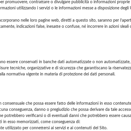
per promuovere, contrattare o divulgare pubblicità o informazioni proprie o
rmazioni utilizzando i servizi o le informazioni messe a disposizione degl
zi incorporano nelle loro pagine web, diretti a questo sito, saranno per l’ap
mente, indicazioni false, inesatte o confuse, né incorrere in azioni sleali 
nno essere conservati in banche dati automatizzate o non automatizzate, l
e tecniche, organizzative e di sicurezza che garantiscano la riservatezza, l
la normativa vigente in materia di protezione dei dati personali.
on consensuale che possa essere fatto delle informazioni in esso contenute 
cuna conseguenza, danno o pregiudizio che possa derivare da tale access
che potrebbero verificarsi o di eventuali danni che potrebbero essere causa
nti in esso memorizzati, come conseguenza di:
 utilizzato per connettersi ai servizi e ai contenuti del Sito.