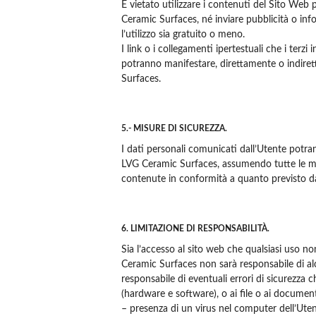
È vietato utilizzare i contenuti del Sito Web 
Ceramic Surfaces, né inviare pubblicità o info
l’utilizzo sia gratuito o meno.
I link o i collegamenti ipertestuali che i ter
potranno manifestare, direttamente o indiretta
Surfaces.
5.- MISURE DI SICUREZZA.
I dati personali comunicati dall’Utente potra
LVG Ceramic Surfaces, assumendo tutte le misur
contenute in conformità a quanto previsto dal
6. LIMITAZIONE DI RESPONSABILITÀ.
Sia l’accesso al sito web che qualsiasi uso n
Ceramic Surfaces non sarà responsabile di al
responsabile di eventuali errori di sicurezza 
(hardware e software), o ai file o ai docume
– presenza di un virus nel computer dell’Utente