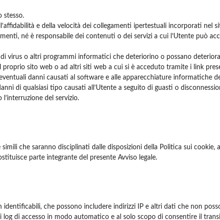
o stesso.
ffidabilità e della velocità dei collegamenti ipertestuali incorporati nel s
gamenti, né è responsabile dei contenuti o dei servizi a cui l’Utente può ac
 virus o altri programmi informatici che deteriorino o possano deteriorar
 proprio sito web o ad altri siti web a cui si è acceduto tramite i link pre
ntuali danni causati al software e alle apparecchiature informatiche degli
 danni di qualsiasi tipo causati all’Utente a seguito di guasti o disconnessi
l’interruzione del servizio.
simili che saranno disciplinati dalle disposizioni della Politica sui cookie,
ostituisce parte integrante del presente Avviso legale.
identificabili, che possono includere indirizzi IP e altri dati che non posso
ei log di accesso in modo automatico e al solo scopo di consentire il trans