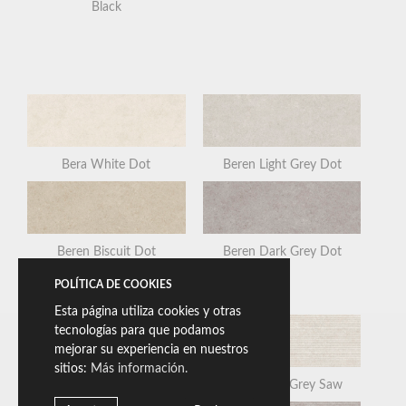
Black
Bera White Dot
Beren Light Grey Dot
Beren Biscuit Dot
Beren Dark Grey Dot
POLÍTICA DE COOKIES
Esta página utiliza cookies y otras
tecnologías para que podamos
mejorar su experiencia en nuestros
sitios:
Más información.
Bera White Saw
Beren Light Grey Saw