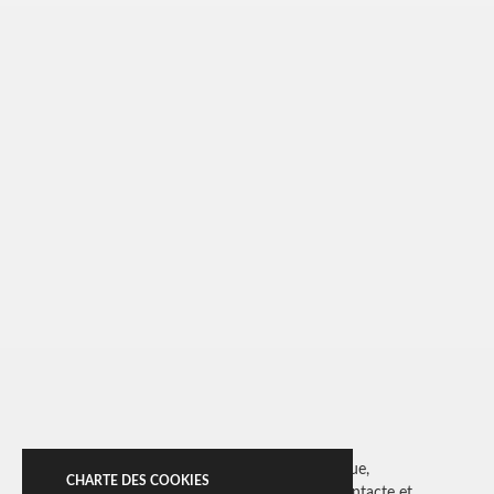
Wega transmet la sérénité de la pierre volcanique,
CHARTE DES COOKIES
l’élégance du détail et l’originalité de la nature. Intacte et