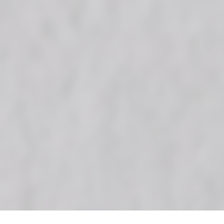
Abonnez-vous à notre newsletter
Bone
Grey
Abonnez-vous à notre newsletter pour connaître les nouvelles les plus
pertinentes sur
Livingceramics. Nous ne vous enverrons un e-mail que si nous estimons avoir
des
informations utiles à vous communiquer.
Clay
Terra