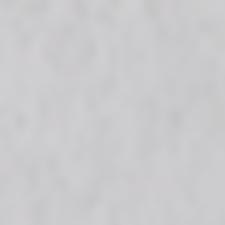
La version la plus contemporaine de la terracotta. Une
partie du charme de Cuit réside dans les chamottes,
créées à partir de différentes concentrations d’écailles
de différentes granulométries, qui donnent à la
collection une esthétique oscillant entre tradition et
intemporalité. Grâce à une texture riche en nuances à
l’aide de la technologie 3D.FIT, Cuit maintient le charme
de la matière première céramique par excellence.
Nous présentons ci-dessous des fragments représentatifs
des pièces: