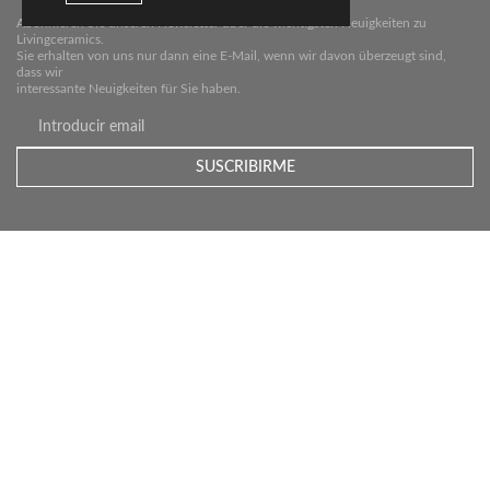
Abonnieren Sie unseren Newsletter über die wichtigsten Neuigkeiten zu
Livingceramics.
Sie erhalten von uns nur dann eine E-Mail, wenn wir davon überzeugt sind,
dass wir
interessante Neuigkeiten für Sie haben.