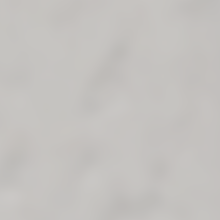
Still entstand aus einem zurückhaltenden Blick, aus dem
Wunsch, weniger zu sagen und mehr auszudrücken. Eine
Kollektion, die das Überflüssige wegnimmt und das
Material in seinem ehrlichsten Zustand zeigt:
durchgehende Mikrozement-Oberflächen, die den Raum
ohne Kunstgriff umhüllen und mit der Genauigkeit und
Wahrheit dessen bestehen, was der Zeit standhält.
Sie ist in vier Farbtönen erhältlich — Ice, Light Grey, Sand
und Cloud — sowie in vier Ausführungen: Honed, Soft
Textured und Anti-Slip, um sich den spezifischen
Anforderungen jedes Projekts und jeder Anwendung
anzupassen. Ergänzt wird sie durch Blur, eine Variante,
die die Natur des Mikrozements respektiert und feinste
unregelmäßige Striche integriert. Ihre Textur erscheint
und verschwindet, wie eine fast unsichtbare Spur, die
der Oberfläche Tiefe und Natürlichkeit verleiht, ohne ihr
Gleichgewicht zu stören.