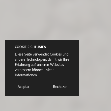
Still schlägt eine nüchterne und kohärente visuelle
Sprache vor. Konzipiert, um einheitliche, lebendige und
zutiefst menschliche Atmosphären zu schaffen, in denen
jeder Strich und jede kontrollierte Unregelmäßigkeit vom
Wert des Wesentlichen erzählen. Ihre Vielseitigkeit in
Formaten und Stärken, zusammen mit der 3D·Fit®-
Technologie, verstärkt die Authentizität jedes Stücks, in
dem Grafik und Textur mit absoluter Präzision
ineinandergreifen.
COOKIE-RICHTLINIEN
Nachfolgend zeigen wir repräsentative Fragmente der
Diese Seite verwendet Cookies und
Stücke:
andere Technologien, damit wir Ihre
Erfahrung auf unseren Websites
verbessern können:
Mehr
Durchgefärbtes Feinsteinzeug & Ductile
Informationen.
90x270
Aceptar
Rechazar