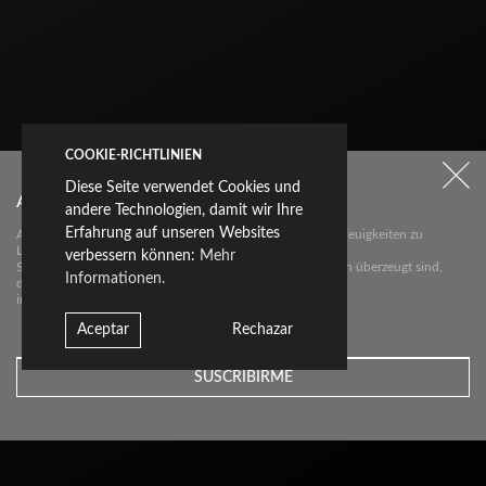
COOKIE-RICHTLINIEN
Diese Seite verwendet Cookies und
Abonnieren Sie unseren Newsletter
andere Technologien, damit wir Ihre
Erfahrung auf unseren Websites
Abonnieren Sie unseren Newsletter über die wichtigsten Neuigkeiten zu
Livingceramics.
verbessern können:
Mehr
Sie erhalten von uns nur dann eine E-Mail, wenn wir davon überzeugt sind,
Informationen.
dass wir
interessante Neuigkeiten für Sie haben.
Aceptar
Rechazar