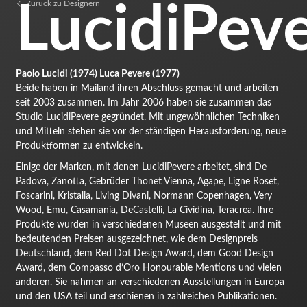
LucidiPev
Zurück zu Designern
Paolo Lucidi (1974) Luca Pevere (1977)
Beide haben in Mailand ihren Abschluss gemacht und arbeiten
seit 2003 zusammen. Im Jahr 2006 haben sie zusammen das
Studio LucidiPevere gegründet. Mit ungewöhnlichen Techniken
und Mitteln stehen sie vor der ständigen Herausforderung, neue
Produktformen zu entwickeln.
Einige der Marken, mit denen LucidiPevere arbeitet, sind De
Padova, Zanotta, Gebrüder Thonet Vienna, Agape, Ligne Roset,
Foscarini, Kristalia, Living Divani, Normann Copenhagen, Very
Wood, Emu, Casamania, DeCastelli, La Cividina, Teracrea. Ihre
Produkte wurden in verschiedenen Museen ausgestellt und mit
bedeutenden Preisen ausgezeichnet, wie dem Designpreis
Deutschland, dem Red Dot Design Award, dem Good Design
Award, dem Compasso d’Oro Honourable Mentions und vielen
anderen. Sie nahmen an verschiedenen Ausstellungen in Europa
und den USA teil und erschienen in zahlreichen Publikationen.