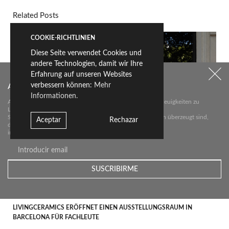
Related Posts
COOKIE-RICHTLINIEN
Diese Seite verwendet Cookies und
andere Technologien, damit wir Ihre
Erfahrung auf unseren Websites
verbessern können:
Mehr
Abonnieren Sie unseren Newsletter
Informationen.
Abonnieren Sie unseren Newsletter über die wichtigsten Neuigkeiten zu
Livingceramics.
Sie erhalten von uns nur dann eine E-Mail, wenn wir davon überzeugt sind,
Aceptar
Rechazar
dass wir
interessante Neuigkeiten für Sie haben.
LIVINGCERAMICS ERÖFFNET EINEN AUSSTELLUNGSRAUM IN
BARCELONA FÜR FACHLEUTE