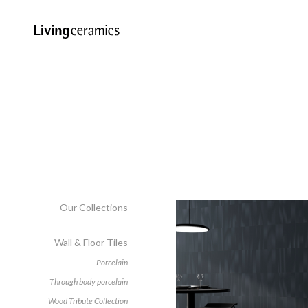
Our Collections
Wall & Floor Tiles
Porcelain
Through body porcelain
Wood Tribute Collection